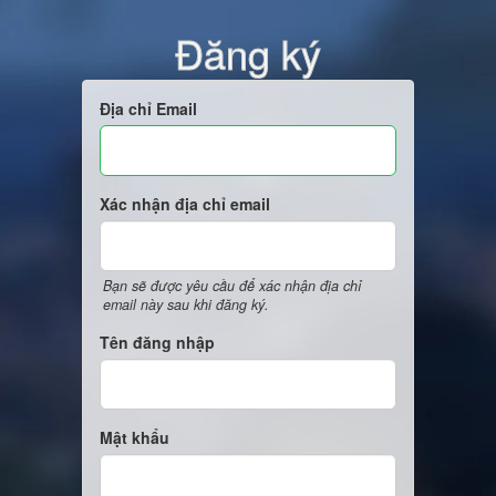
Đăng ký
Địa chỉ Email
Xác nhận địa chỉ email
Bạn sẽ được yêu cầu để xác nhận địa chỉ
email này sau khi đăng ký.
Tên đăng nhập
Mật khẩu