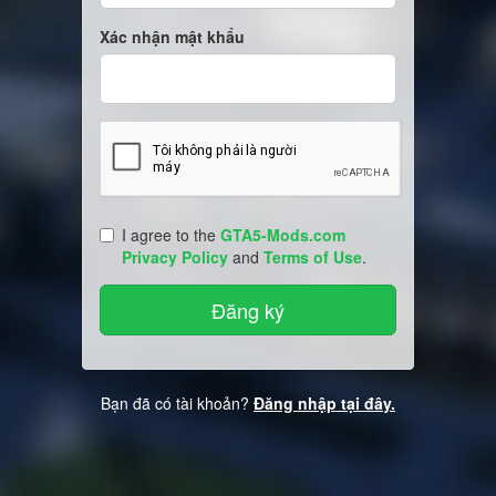
Xác nhận mật khẩu
I agree to the
GTA5-Mods.com
Privacy Policy
and
Terms of Use
.
Bạn đã có tài khoản?
Đăng nhập tại đây.