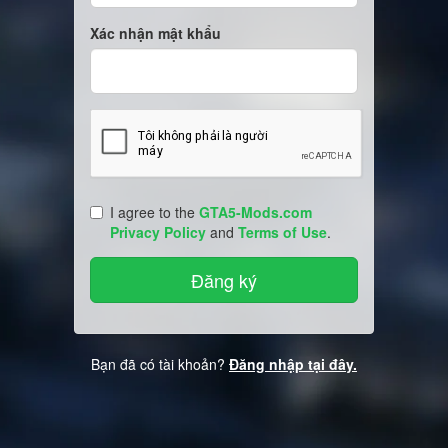
Xác nhận mật khẩu
I agree to the
GTA5-Mods.com
Privacy Policy
and
Terms of Use
.
Bạn đã có tài khoản?
Đăng nhập tại đây.