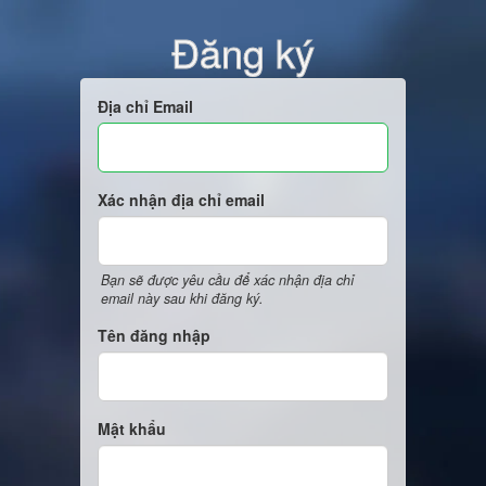
Đăng ký
Địa chỉ Email
Xác nhận địa chỉ email
Bạn sẽ được yêu cầu để xác nhận địa chỉ
email này sau khi đăng ký.
Tên đăng nhập
Mật khẩu