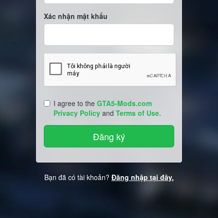
Xác nhận mật khẩu
I agree to the
GTA5-Mods.com
Privacy Policy
and
Terms of Use
.
Bạn đã có tài khoản?
Đăng nhập tại đây.