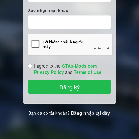
Xác nhận mật khẩu
I agree to the
GTA5-Mods.com
Privacy Policy
and
Terms of Use
.
Bạn đã có tài khoản?
Đăng nhập tại đây.