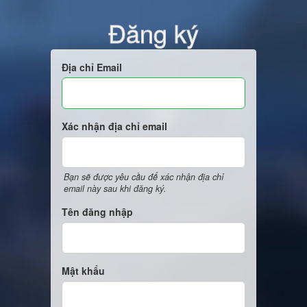
Đăng ký
Địa chỉ Email
Xác nhận địa chỉ email
Bạn sẽ được yêu cầu để xác nhận địa chỉ
email này sau khi đăng ký.
Tên đăng nhập
Mật khẩu