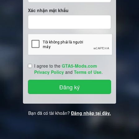
Xác nhận mật khẩu
I agree to the
GTA5-Mods.com
Privacy Policy
and
Terms of Use
.
Bạn đã có tài khoản?
Đăng nhập tại đây.