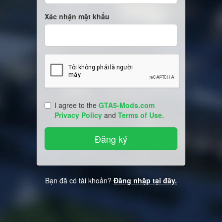
Xác nhận mật khẩu
I agree to the
GTA5-Mods.com
Privacy Policy
and
Terms of Use
.
Bạn đã có tài khoản?
Đăng nhập tại đây.