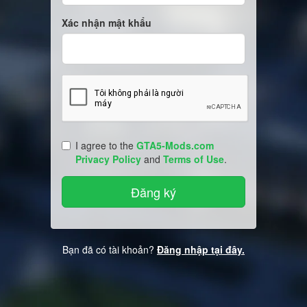
Xác nhận mật khẩu
I agree to the
GTA5-Mods.com
Privacy Policy
and
Terms of Use
.
Bạn đã có tài khoản?
Đăng nhập tại đây.