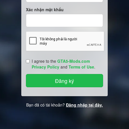
Xác nhận mật khẩu
I agree to the
GTA5-Mods.com
Privacy Policy
and
Terms of Use
.
Bạn đã có tài khoản?
Đăng nhập tại đây.