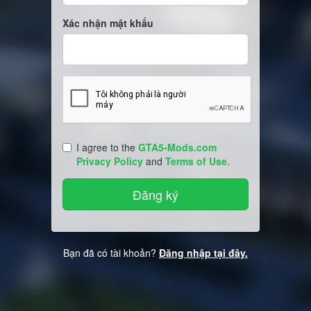
Xác nhận mật khẩu
I agree to the
GTA5-Mods.com
Privacy Policy
and
Terms of Use
.
Bạn đã có tài khoản?
Đăng nhập tại đây.