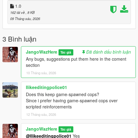
1.0
Debug Options
162 tải về
, 8 KB
09 Tháng sáu, 2026
F10 - Reset Heist Setup Progress
F11 - Finish Heist Setup Automatically
3 Bình luận
CHANGELOG**
JangoWazHere
Đã đánh dấu bình luận
Tác giả
1.1: New update only for Debug Menu compatibility
Any bugs, suggestions put them here in the coment
section
10 Tháng sáu, 2026
Ilikeeditingpolice01
Does this keep game-spawned cops?
Since i prefer having game-spawned cops over
scripted reinforcements
12 Tháng sáu, 2026
JangoWazHere
Tác giả
@Ilikeeditingpolice01
Yes