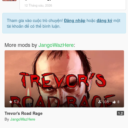
12 Tháng sáu, 2026
Tham gia vào cuộc trò chuyện!
Đăng nhập
hoặc
đăng ký
một
tài khoản để có thể bình luận.
More mods by
JangoWazHere
:
5.0
335
8
Trevor's Road Rage
1.2
By
JangoWazHere