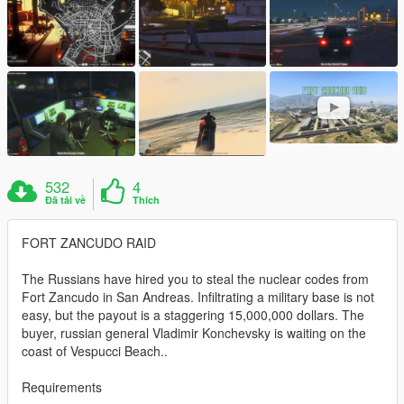
532
4
Đã tải về
Thích
FORT ZANCUDO RAID
The Russians have hired you to steal the nuclear codes from
Fort Zancudo in San Andreas. Infiltrating a military base is not
easy, but the payout is a staggering 15,000,000 dollars. The
buyer, russian general Vladimir Konchevsky is waiting on the
coast of Vespucci Beach..
Requirements