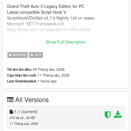
Grand Theft Auto V Legacy Edition for PC
Latest compatible Script Hook V
ScriptHookVDotNet v3.7.0 Nightly 142 or newer
Microsoft .NET Framework 4.8
Story Mode only, not intended for GTA Online
Installation
Show Full Description
Place ZancudoRaid.dll in
MISSION
.NET
Grand Theft Auto V\scripts
Create the scripts folder if it does not exist.
09 Tháng sáu, 2026
Tải lên lần đầu:
11 Tháng sáu, 2026
Cập nhật lần cuối:
Important
1 hours ago
Last Downloaded:
The only heist setup availiable is Full Force. Others like Stealth
will be added in future updates
All Versions
An ASI loader such as dinput8.dll must be installed.
Disable BattlEye before launching modded Story Mode.
Never use this mod in GTA Online.
1.1
(current)
The Full Force setup must be completed before starting the
370 tải về
, 20 KB
raid.
11 Tháng sáu, 2026
Keyboard and controller are supported.