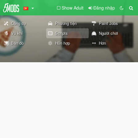
Show Adult
Đăng nhập
Công cụ
Phương tiện
Paint Jobs
Vũ khí
Scripts
Người chơi
Bản đồ
Hỗn hợp
Hơn