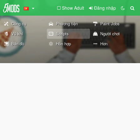
Show Adult
Đăng nhập
Công cụ
Phương tiện
Paint Jobs
Vũ khí
Scripts
Người chơi
Bản đồ
Hỗn hợp
Hơn