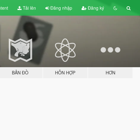
tent
Tải lên
Đăng nhập
Đăng ký
BẢN ĐỒ
HỖN HỢP
HƠN