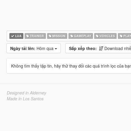
LUA
TRAINER
MISSION
GAMEPLAY
VEHICLES
PLA
Ngày tải lên:
Hôm qua
Sắp xếp theo:
Download nhiê
Không tìm thấy tập tin, hãy thử thay đổi các quá trình lọc của bạ
Designed in Alderney
Made in Los Santos