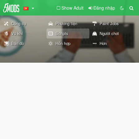
Show Adult
Đăng nhập
Công cụ
Phương tiện
Paint Jobs
Vũ khí
Scripts
Người chơi
Bản đồ
Hỗn hợp
Hơn