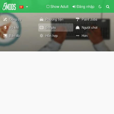
Show Adult
Đăng nhập
Công cụ
Phương tiện
Paint Jobs
Vũ khí
Scripts
Người chơi
Bản đồ
Hỗn hợp
Hơn