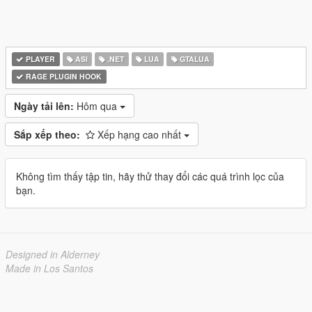
PLAYER
ASI
.NET
LUA
GTALUA
RAGE PLUGIN HOOK
Ngày tải lên:
Hôm qua
Sắp xếp theo:
Xếp hạng cao nhất
Không tìm thấy tập tin, hãy thử thay đổi các quá trình lọc của
bạn.
Designed in Alderney
Made in Los Santos