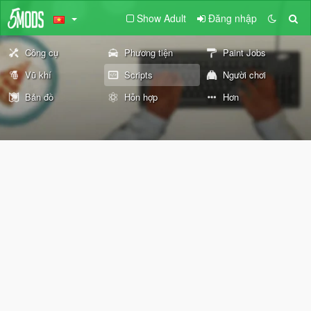
Show Adult
Đăng nhập
Công cụ
Phương tiện
Paint Jobs
Vũ khí
Scripts
Người chơi
Bản đồ
Hỗn hợp
Hơn