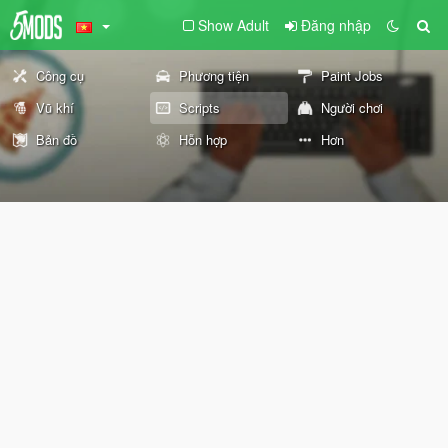
Show Adult
Đăng nhập
Công cụ
Phương tiện
Paint Jobs
Vũ khí
Scripts
Người chơi
Bản đồ
Hỗn hợp
Hơn