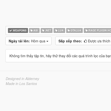
WEAPONS
ASI
.NET
LUA
GTALUA
RAGE PLUGIN H
Ngày tải lên:
Hôm qua
Sắp xếp theo:
Được ưa thích
Không tìm thấy tập tin, hãy thử thay đổi các quá trình lọc của bạ
Designed in Alderney
Made in Los Santos