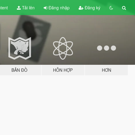
tent
Tải lên
Đăng nhập
Đăng ký
BẢN ĐỒ
HỖN HỢP
HƠN