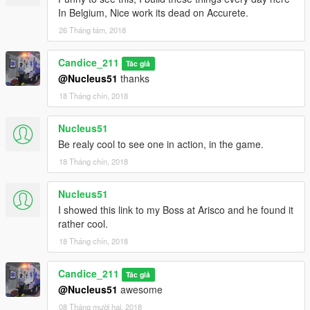
In Belgium, Nice work its dead on Accurete.
26 Tháng tám, 2018
Candice_211
Tác giả
@Nucleus51
thanks
18 Tháng chín, 2018
Nucleus51
Be realy cool to see one in action, in the game.
18 Tháng chín, 2018
Nucleus51
I showed this link to my Boss at Arisco and he found it
rather cool.
18 Tháng chín, 2018
Candice_211
Tác giả
@Nucleus51
awesome
08 Tháng mười hai, 2018