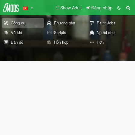
Show Adult
Đăng nhập
Công cụ
Phương tiện
Paint Jobs
Vũ khí
Scripts
Người chơi
Bản đồ
Hỗn hợp
Hơn