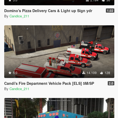
Domino's Pizza Delivery Cars & Light up Sign ydr
1.02
By
Candice_211
5.0
14.109
128
Candi's Fire Department Vehicle Pack [ELS] 5M/SP
2.0
By
Candice_211