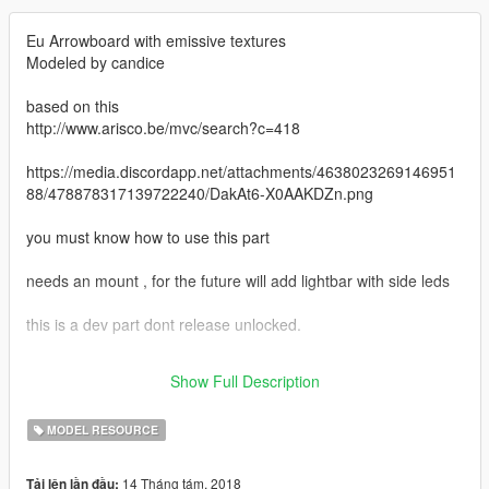
Eu Arrowboard with emissive textures
Modeled by candice
based on this
http://www.arisco.be/mvc/search?c=418
https://media.discordapp.net/attachments/4638023269146951
88/478878317139722240/DakAt6-X0AAKDZn.png
you must know how to use this part
needs an mount , for the future will add lightbar with side leds
this is a dev part dont release unlocked.
set up in two part so it can rotate, but now sure how to
Show Full Description
accomplish the EU pattern in ELS with it set up like this.
MODEL RESOURCE
14 Tháng tám, 2018
Tải lên lần đầu: