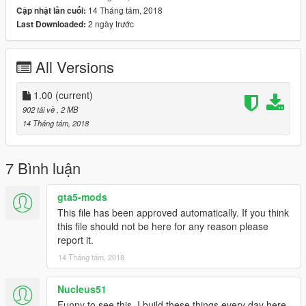
14 Tháng tám, 2018
Cập nhật lần cuối:
2 ngày trước
Last Downloaded:
All Versions
1.00
(current)
902 tải về
, 2 MB
14 Tháng tám, 2018
7 Bình luận
gta5-mods
This file has been approved automatically. If you think
this file should not be here for any reason please
report it.
14 Tháng tám, 2018
Nucleus51
Funny to see this, I build these things every day here