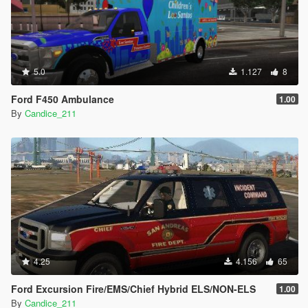
5.0
1.127
8
Ford F450 Ambulance
1.00
By
Candice_211
4.25
4.156
65
Ford Excursion Fire/EMS/Chief Hybrid ELS/NON-ELS
1.00
By
Candice_211