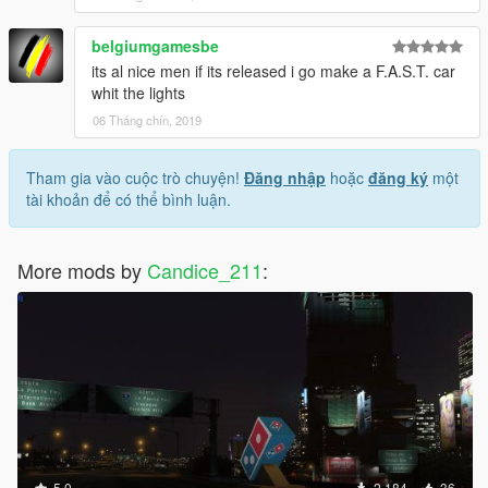
belgiumgamesbe
its al nice men if its released i go make a F.A.S.T. car
whit the lights
06 Tháng chín, 2019
Tham gia vào cuộc trò chuyện!
Đăng nhập
hoặc
đăng ký
một
tài khoản để có thể bình luận.
More mods by
Candice_211
:
5.0
2.184
36