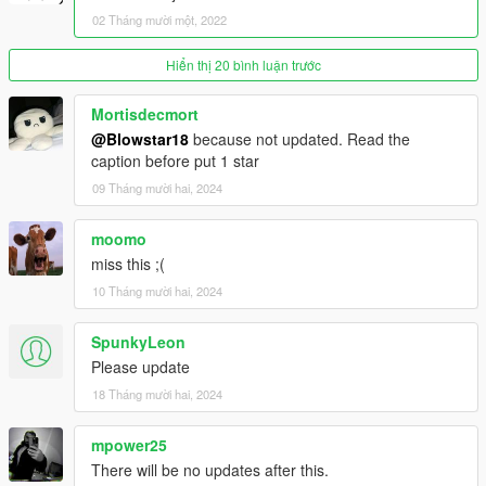
02 Tháng mười một, 2022
Hiển thị 20 bình luận trước
Mortisdecmort
@Blowstar18
because not updated. Read the
caption before put 1 star
09 Tháng mười hai, 2024
moomo
miss this ;(
10 Tháng mười hai, 2024
SpunkyLeon
Please update
18 Tháng mười hai, 2024
mpower25
There will be no updates after this.