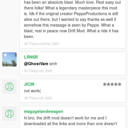
has been an absolute blast. Much love. Rest easy out
there folks! What a legendary masterpiece this mod
is. Idk if the original creator PeppeProductions is still
alive out there, but I wanted to say thanks as well if
somehow this message is seen by Peppe. What a
blast, rest in peace now Drift Mod. What a ride it has
been.
26 Tháng mười hai, 2024
LRNSR
@GhostVare
smh
20 Tháng một, 2025
JICIN
not work(
28 Tháng một, 2025
magagelandewagen
hi bro, the drift mod doesn't work for me and I
downloaded all the links and more than one doesn't