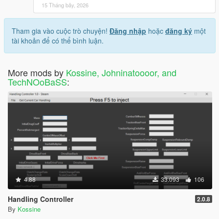
15 Tháng bảy, 2026
Tham gia vào cuộc trò chuyện!
Đăng nhập
hoặc
đăng ký
một
tài khoản để có thể bình luận.
More mods by
Kossine, Johninatoooor, and
TechNOoBaSS
:
4.88
33.093
106
Handling Controller
2.0.8
By
Kossine