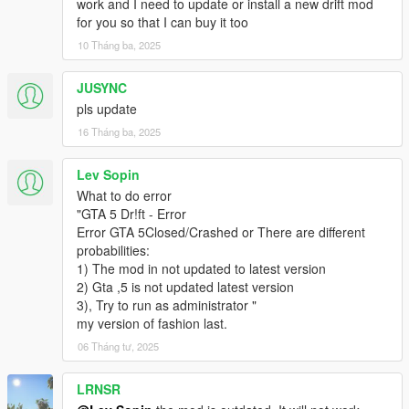
work and I need to update or install a new drift mod
for you so that I can buy it too
10 Tháng ba, 2025
JUSYNC
pls update
16 Tháng ba, 2025
Lev Sopin
What to do error
"GTA 5 Dr!ft - Error
Error GTA 5Closed/Crashed or There are different
probabilities:
1) The mod in not updated to latest version
2) Gta ,5 is not updated latest version
3), Try to run as administrator "
my version of fashion last.
06 Tháng tư, 2025
LRNSR