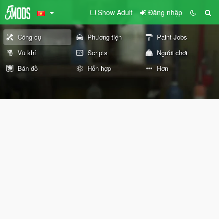
Show Adult
Đăng nhập
Công cụ
Phương tiện
Paint Jobs
Vũ khí
Scripts
Người chơi
Bản đồ
Hỗn hợp
Hơn