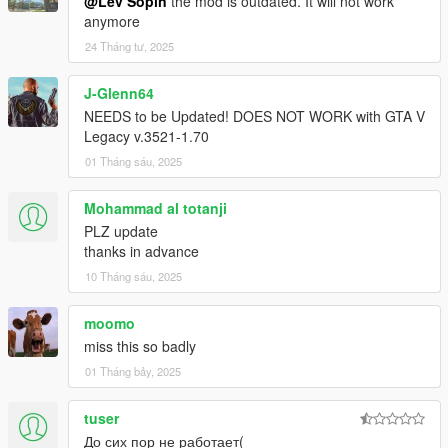
@Lev Sopin
the mod is outdated. It will not work
anymore
24 Tháng tư, 2025
J-Glenn64
NEEDS to be Updated! DOES NOT WORK with GTA V
Legacy v.3521-1.70
01 Tháng sáu, 2025
Mohammad al totanji
PLZ update
thanks in advance
10 Tháng sáu, 2025
moomo
miss this so badly
01 Tháng bảy, 2025
tuser
До сих пор не работает(