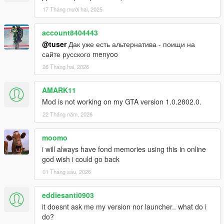
17 Tháng mười hai, 2025
account8404443
@tuser
Дак уже есть альтернатива - поищи на
сайте русского menyoo
26 Tháng hai, 2026
AMARK11
Mod is not working on my GTA version 1.0.2802.0.
22 Tháng năm, 2026
moomo
i will always have fond memories using this in online
god wish i could go back
01 Tháng sáu, 2026
eddiesanti0903
it doesnt ask me my version nor launcher.. what do i
do?