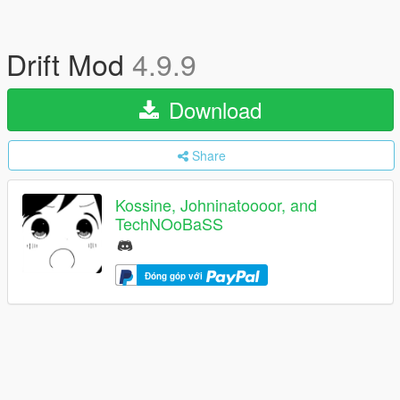
Drift Mod
4.9.9
Download
Share
Kossine, Johninatoooor, and
TechNOoBaSS
Đóng góp với