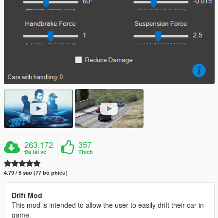
263.172
357
Đã tải về
Thích
4.79 / 5 sao (77 bỏ phiếu)
Drift Mod
This mod is intended to allow the user to easily drift their car in-
game.