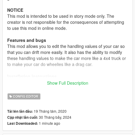
NOTICE
This mod is intended to be used in story mode only. The
creator is not responsible for the consequences of attempting
to use this mod in online mode.
Features and bugs
This mod allows you to edit the handling values of your car so
that you can drift more easily. It also has the ability to modify
these handling values to make the car more like a 4x4 truck or
to make your car do wheelies like a drag car.
Installation instructions
Run after you start GTA V. Select your game version and
Show Full Description
platform, then select what mode and what values you would
like for each option. Press f5 (or whatever key you set it to) to
CONFIG EDITOR
activate the mod.
19 Tháng tám, 2020
Tải lên lần đầu:
Credits/Permissions
30 Tháng bảy, 2024
Cập nhật lần cuối:
This mod is based on the
Drift Mod
made by PeppeProduction,
1 minute ago
Last Downloaded:
which does not work and has not been updated in over half a
year. I have made attempts to contact the creator, but he has