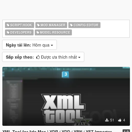
SCRIPT HOOK
MOD MANAGER
CONFIG EDITOR
DEVELOPERS
MODEL RESOURCE
Ngày tải lên:
Hôm qua
Sắp xếp theo:
Được ưa thích nhất
51
4
XML Tool for 3ds Max | YDR / YDD / YBN / YFT Importer & Exporter
1.0