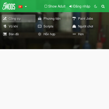
Show Adult
Đăng nhập
Công cụ
Phương tiện
Paint Jobs
Vũ khí
Scripts
Người chơi
Bản đồ
Hỗn hợp
Hơn