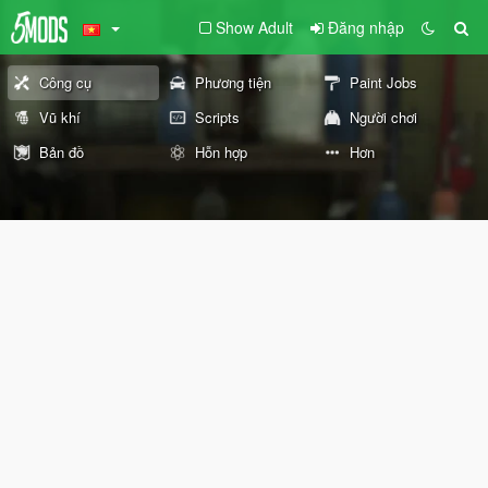
Show Adult
Đăng nhập
Công cụ
Phương tiện
Paint Jobs
Vũ khí
Scripts
Người chơi
Bản đồ
Hỗn hợp
Hơn