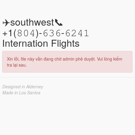
✈️southwest📞
+1(𝟾𝟶𝟺)-𝟼𝟹𝟼-𝟼𝟸𝟺𝟷
Internation Flights
Xin lỗi, file này vẫn đang chờ admin phê duyệt. Vui lòng kiểm
tra lại sau.
Designed in Alderney
Made in Los Santos