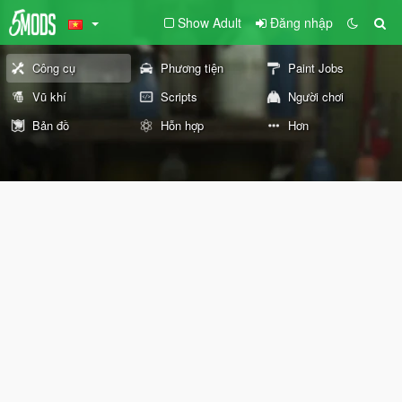
Show Adult
Đăng nhập
Công cụ
Phương tiện
Paint Jobs
Vũ khí
Scripts
Người chơi
Bản đồ
Hỗn hợp
Hơn