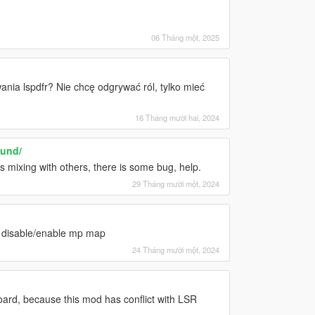
06 Tháng một, 2025
owania lspdfr? Nie chcę odgrywać ról, tylko mieć
16 Tháng mười hai, 2024
und/
s mixing with others, there is some bug, help.
29 Tháng mười một, 2024
en disable/enable mp map
24 Tháng mười một, 2024
board, because this mod has conflict with LSR