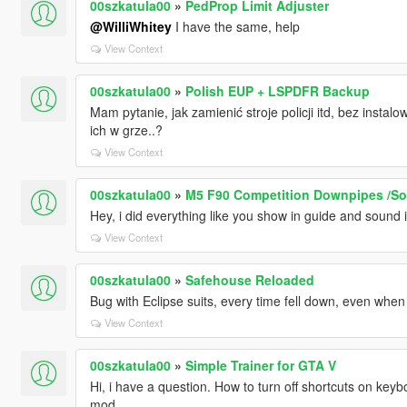
00szkatula00
»
PedProp Limit Adjuster
@WilliWhitey
I have the same, help
View Context
00szkatula00
»
Polish EUP + LSPDFR Backup
Mam pytanie, jak zamienić stroje policji itd, bez instal
ich w grze..?
View Context
00szkatula00
»
M5 F90 Competition Downpipes /So
Hey, i did everything like you show in guide and sound i
View Context
00szkatula00
»
Safehouse Reloaded
Bug with Eclipse suits, every time fell down, even wh
View Context
00szkatula00
»
Simple Trainer for GTA V
Hi, i have a question. How to turn off shortcuts on key
mod.