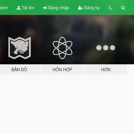
tent
Tải lên
Đăng nhập
Đăng ký
BẢN ĐỒ
HỖN HỢP
HƠN