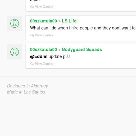
View Context
00szkatula00
»
LS Life
What can i do when i hire people and they dont want to
View Context
00szkatula00
»
Bodyguard Squads
@Eddlm
update pls!
View Context
Designed in Alderney
Made in Los Santos