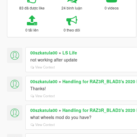
83 đã được like
24 bình luận
0 videos
0 tải lên
0 theo dõi
00szkatula00
»
LS Life
not working after update
View Context
00szkatula00
»
Handling for RAZ3R_BLAD3's 2020
Thanks!
View Context
00szkatula00
»
Handling for RAZ3R_BLAD3's 2020
what wheels mod do you have?
View Context