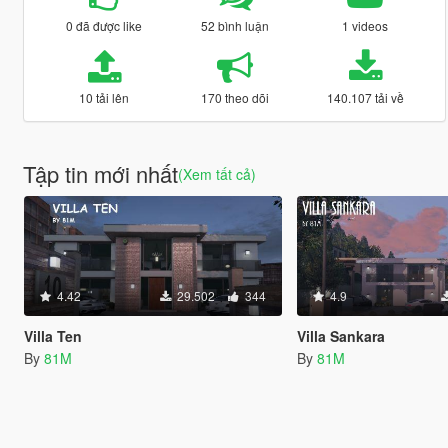
0 đã được like
52 bình luận
1 videos
10 tải lên
170 theo dõi
140.107 tải về
Tập tin mới nhất
(Xem tất cả)
4.42
29.502
344
4.9
Villa Ten
Villa Sankara
By
81M
By
81M