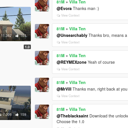
81M
»
Villa Ten
@Evora
Thanks man :)
View Context
81M
»
Villa Ten
@Unsearchably
Thanks bro, means a 
11.362
164
View Context
1.0
81M
»
Villa Ten
@REYMEXzone
Yeah of course
View Context
81M
»
Villa Ten
@MrVill
Thanks man, right back at you
View Context
81M
»
Villa Ten
7.006
159
@Theblacksaint
Download the unlocke
Choose the 1.0