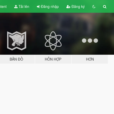
tent
Tải lên
Đăng nhập
Đăng ký
BẢN ĐỒ
HỖN HỢP
HƠN