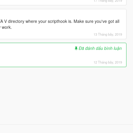
17 Tháng bảy, 2019
TA V directory where your scripthook is. Make sure you've got all
y work.
13 Tháng bảy, 2019
Đã đánh dấu bình luận
12 Tháng bảy, 2019