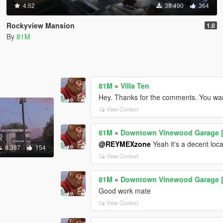
4.52
38.490
364
Rockyview Mansion
1.0
By
81M
81M
»
Villa Ten
Hey. Thanks for the comments. You wa
View Context
81M
»
Downtown Vinewood Garage 
@REYMEXzone
Yeah it's a decent locat
8.397
154
View Context
81M
»
Downtown Vinewood Garage 
Good work mate
View Context