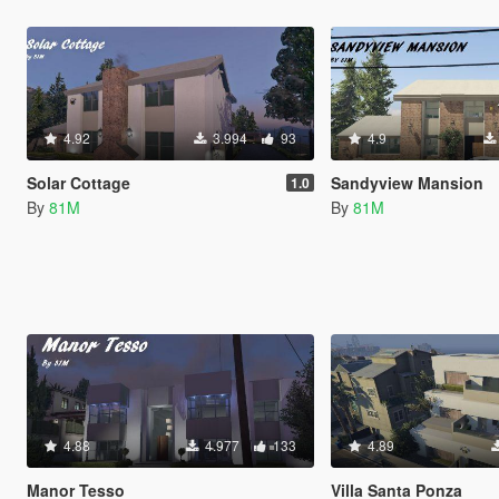
4.92
3.994
93
4.9
Solar Cottage
Sandyview Mansion
1.0
By
81M
By
81M
4.88
4.977
133
4.89
Manor Tesso
Villa Santa Ponza