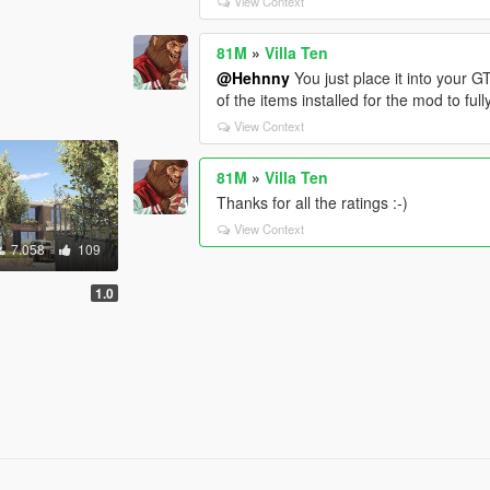
View Context
81M
»
Villa Ten
@Hehnny
You just place it into your G
of the items installed for the mod to full
View Context
81M
»
Villa Ten
Thanks for all the ratings :-)
View Context
7.058
109
1.0