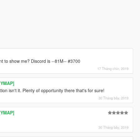
nt to show me? Discord is --81M-- #3700
17 Tháng chín, 2019
[YMAP]
ion isn't it. Plenty of opportunity there that's for sure!
30 Tháng bảy, 2019
[YMAP]
30 Tháng bảy, 2019