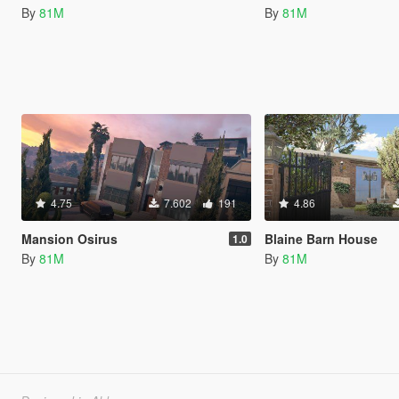
By
81M
By
81M
4.75
7.602
191
4.86
Mansion Osirus
Blaine Barn House
1.0
By
81M
By
81M