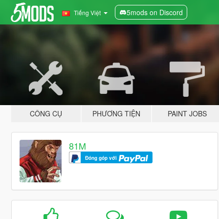
5mods on Discord
Tiếng Việt
CÔNG CỤ
PHƯƠNG TIỆN
PAINT JOBS
81M
Đóng góp với