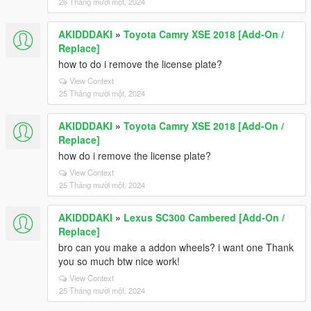
26 Tháng mười một, 2024
AKIDDDAKI
»
Toyota Camry XSE 2018 [Add-On /
Replace]
how to do i remove the license plate?
View Context
25 Tháng mười một, 2024
AKIDDDAKI
»
Toyota Camry XSE 2018 [Add-On /
Replace]
how do i remove the license plate?
View Context
25 Tháng mười một, 2024
AKIDDDAKI
»
Lexus SC300 Cambered [Add-On /
Replace]
bro can you make a addon wheels? i want one Thank
you so much btw nice work!
View Context
25 Tháng mười một, 2024