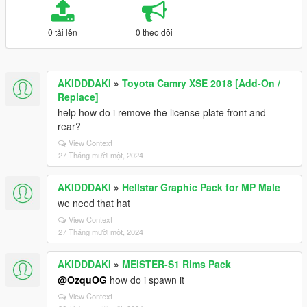
0 tải lên
0 theo dõi
AKIDDDAKI
»
Toyota Camry XSE 2018 [Add-On /
Replace]
help how do i remove the license plate front and
rear?
View Context
27 Tháng mười một, 2024
AKIDDDAKI
»
Hellstar Graphic Pack for MP Male
we need that hat
View Context
27 Tháng mười một, 2024
AKIDDDAKI
»
MEISTER-S1 Rims Pack
@OzquOG
how do i spawn it
View Context