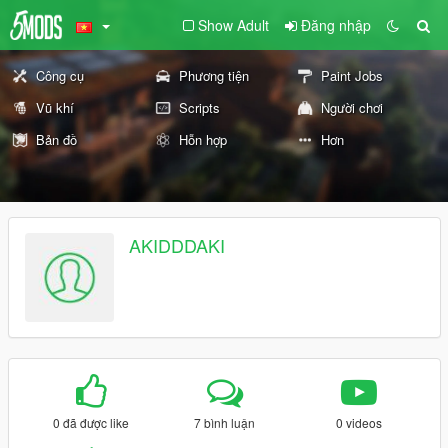
Show Adult
Đăng nhập
Công cụ
Phương tiện
Paint Jobs
Vũ khí
Scripts
Người chơi
Bản đồ
Hỗn hợp
Hơn
AKIDDDAKI
0 đã được like
7 bình luận
0 videos