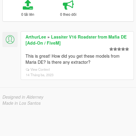
0 tải lên
0 theo dõi
ArthurLee
»
Lassiter V16 Roadster from Mafia DE
[Add-On / FiveM]
This is great! How did you get these models from
Maria DE? Is there any extractor?
View Context
14 Tháng ba, 2023
Designed in Alderney
Made in Los Santos