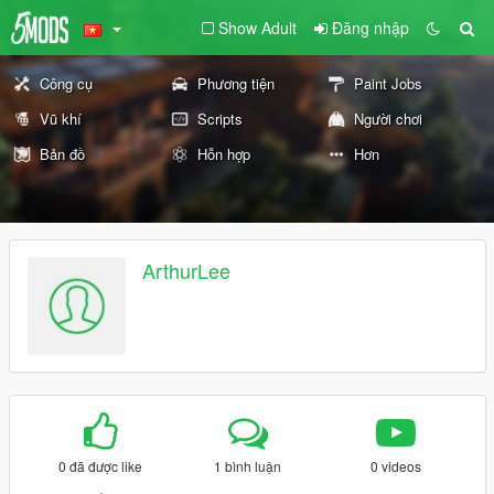
Show Adult
Đăng nhập
Công cụ
Phương tiện
Paint Jobs
Vũ khí
Scripts
Người chơi
Bản đồ
Hỗn hợp
Hơn
ArthurLee
0 đã được like
1 bình luận
0 videos