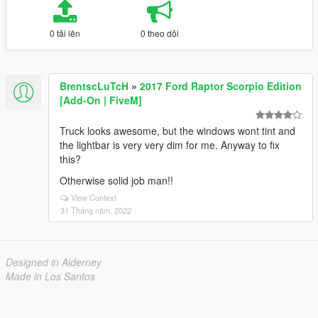
0 tải lên
0 theo dõi
BrentscLuTcH
»
2017 Ford Raptor Scorpio Edition
[Add-On | FiveM]
Truck looks awesome, but the windows wont tint and
the lightbar is very very dim for me. Anyway to fix
this?
Otherwise solid job man!!
View Context
31 Tháng năm, 2022
Designed in Alderney
Made in Los Santos