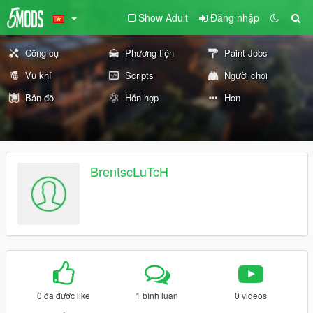
Show Adult
Đăng nhập
Công cụ
Phương tiện
Paint Jobs
Vũ khí
Scripts
Người chơi
Bản đồ
Hỗn hợp
Hơn
BrentscLuTcH
0 đã được like
1 bình luận
0 videos