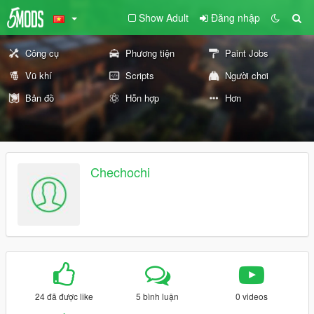
Show Adult
Đăng nhập
Công cụ
Phương tiện
Paint Jobs
Vũ khí
Scripts
Người chơi
Bản đồ
Hỗn hợp
Hơn
Chechochi
24 đã được like
5 bình luận
0 videos