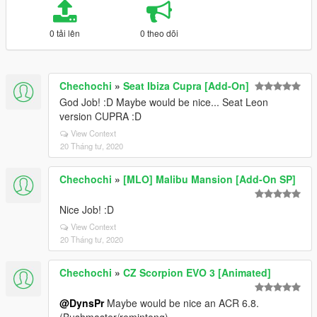
0 tải lên
0 theo dõi
Chechochi
»
Seat Ibiza Cupra [Add-On]
God Job! :D Maybe would be nice... Seat Leon
version CUPRA :D
View Context
20 Tháng tư, 2020
Chechochi
»
[MLO] Malibu Mansion [Add-On SP]
Nice Job! :D
View Context
20 Tháng tư, 2020
Chechochi
»
CZ Scorpion EVO 3 [Animated]
@DynsPr
Maybe would be nice an ACR 6.8.