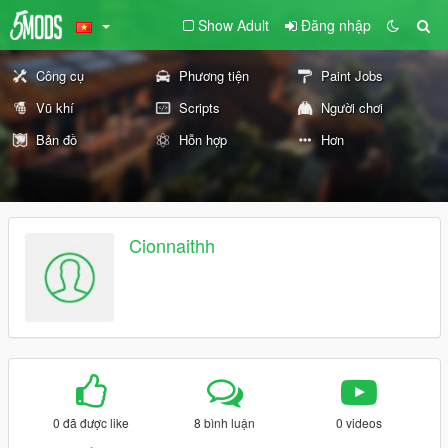
Show Adult
Đăng nhập
Công cụ
Phương tiện
Paint Jobs
Vũ khí
Scripts
Người chơi
Bản đồ
Hỗn hợp
Hơn
Cionnaithh
0 đã được like
8 bình luận
0 videos