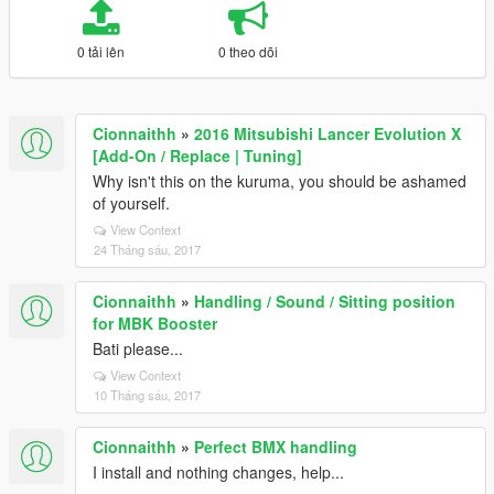
0 tải lên
0 theo dõi
Cionnaithh
»
2016 Mitsubishi Lancer Evolution X
[Add-On / Replace | Tuning]
Why isn't this on the kuruma, you should be ashamed
of yourself.
View Context
24 Tháng sáu, 2017
Cionnaithh
»
Handling / Sound / Sitting position
for MBK Booster
Bati please...
View Context
10 Tháng sáu, 2017
Cionnaithh
»
Perfect BMX handling
I install and nothing changes, help...