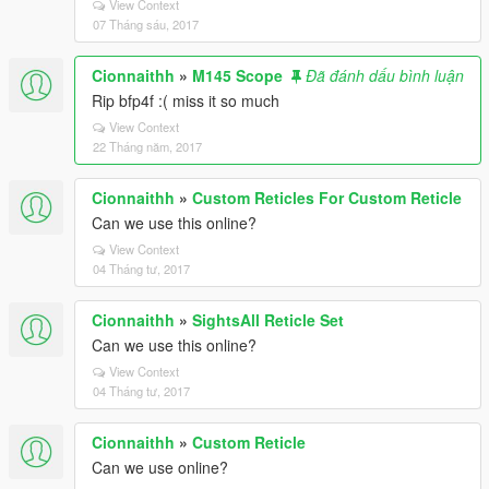
View Context
07 Tháng sáu, 2017
Cionnaithh
»
M145 Scope
Đã đánh dấu bình luận
Rip bfp4f :( miss it so much
View Context
22 Tháng năm, 2017
Cionnaithh
»
Custom Reticles For Custom Reticle
Can we use this online?
View Context
04 Tháng tư, 2017
Cionnaithh
»
SightsAll Reticle Set
Can we use this online?
View Context
04 Tháng tư, 2017
Cionnaithh
»
Custom Reticle
Can we use online?