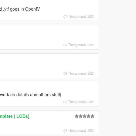
d .ytf goes in OpenIV
07 Tháng mười, 2021
06 Tháng mười, 2021
06 Tháng mười, 2021
ork on details and others stuff)
05 Tháng mười, 2021
mplate | LODs]
04 Tháng mười, 2021