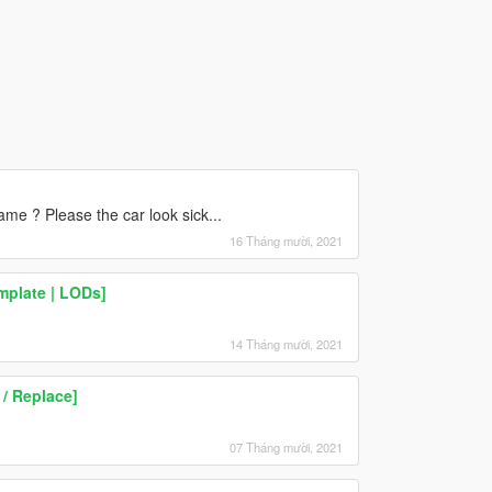
me ? Please the car look sick...
16 Tháng mười, 2021
mplate | LODs]
14 Tháng mười, 2021
 / Replace]
07 Tháng mười, 2021