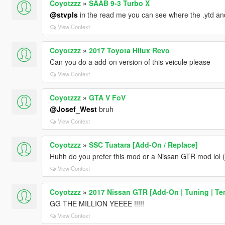
Coyotzzz
»
SAAB 9-3 Turbo X
@stvpls
in the read me you can see where the .ytd an
View Context
Coyotzzz
»
2017 Toyota Hilux Revo
Can you do a add-on version of this veicule please
View Context
Coyotzzz
»
GTA V FoV
@Josef_West
bruh
View Context
Coyotzzz
»
SSC Tuatara [Add-On / Replace]
Huhh do you prefer this mod or a Nissan GTR mod lol (w
View Context
Coyotzzz
»
2017 Nissan GTR [Add-On | Tuning | Te
GG THE MILLION YEEEE !!!!!
View Context