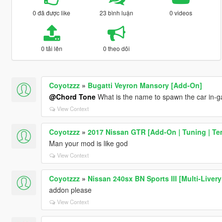
0 đã được like
23 bình luận
0 videos
0 tải lên
0 theo dõi
Coyotzzz
»
Bugatti Veyron Mansory [Add-On]
@Chord Tone
What is the name to spawn the car in-ga
View Context
Coyotzzz
»
2017 Nissan GTR [Add-On | Tuning | Te
Man your mod is like god
View Context
Coyotzzz
»
Nissan 240sx BN Sports III [Multi-Livery
addon please
View Context