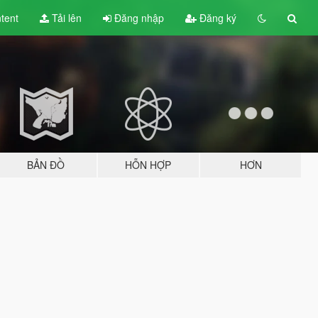
tent
Tải lên
Đăng nhập
Đăng ký
BẢN ĐỒ
HỖN HỢP
HƠN