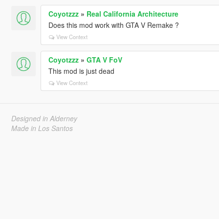
Coyotzzz
»
Real California Architecture
Does this mod work with GTA V Remake ?
View Context
Coyotzzz
»
GTA V FoV
This mod is just dead
View Context
Designed in Alderney
Made in Los Santos