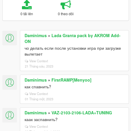
0 tải lên
0 theo dõi
Daminimus
»
Lada Granta pack by AKROM Add-
ON
чо делать если после установки игра при загрузке
вылетает
View Context
21 Tháng sáu, 2023
Daminimus
»
FirstRAMP[Menyoo]
как спавнить?
View Context
01 Tháng một, 2023
Daminimus
»
VAZ-2103-2106-LADA+TUNING
каак заспавнить?
View Context