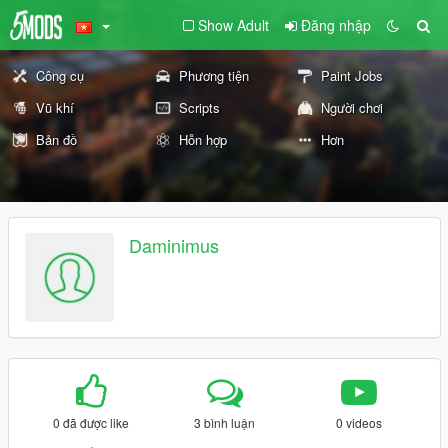
Show Adult
Đăng nhập
Công cụ
Phương tiện
Paint Jobs
Vũ khí
Scripts
Người chơi
Bản đồ
Hỗn hợp
Hơn
Daminimus
0 đã được like
3 bình luận
0 videos