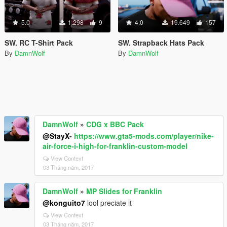
5.0
1.298
9
4.0
19.649
157
SW. RC T-Shirt Pack
SW. Strapback Hats Pack
By
DamnWolf
By
DamnWolf
DamnWolf
»
CDG x BBC Pack
@StayX-
https://www.gta5-mods.com/player/nike-
air-force-i-high-for-franklin-custom-model
View Context
03 Tháng năm, 2017
DamnWolf
»
MP Slides for Franklin
@konguito7
lool preciate it
View Context
03 Tháng năm, 2017