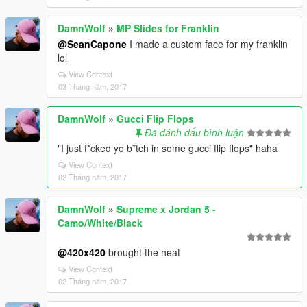
DamnWolf
»
MP Slides for Franklin
@SeanCapone
I made a custom face for my franklin
lol
View Context
03 Tháng năm, 2017
DamnWolf
»
Gucci Flip Flops
Đã đánh dấu bình luận
"I just f*cked yo b*tch in some gucci flip flops" haha
View Context
02 Tháng năm, 2017
DamnWolf
»
Supreme x Jordan 5 -
Camo/White/Black
@420x420
brought the heat
View Context
02 Tháng năm, 2017