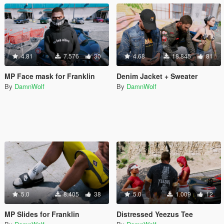
4.81
7.576
30
4.68
18.845
81
MP Face mask for Franklin
Denim Jacket + Sweater
By
DamnWolf
By
DamnWolf
5.0
8.405
38
5.0
1.009
12
MP Slides for Franklin
Distressed Yeezus Tee