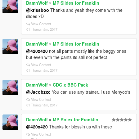
DamnWolf
»
MP Slides for Franklin
@krissboo
Thanks and yeah they come with the
slides xD
View Context
01 Tháng năm, 2017
DamnWolf
»
MP Slides for Franklin
@420x420
not all pants mostly like the baggy ones
but even with the pants its still not perfect
View Context
01 Tháng năm, 2017
DamnWolf
»
CDG x BBC Pack
@Jacobzxc
You can use any trainer..I use Menyoo's
View Context
01 Tháng năm, 2017
DamnWolf
»
MP Rolex for Franklin
@420x420
Thanks for blessin us with these
View Context