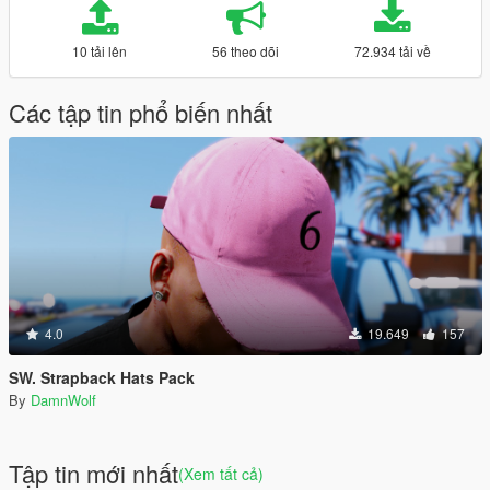
10 tải lên
56 theo dõi
72.934 tải về
Các tập tin phổ biến nhất
4.0
19.649
157
SW. Strapback Hats Pack
By
DamnWolf
Tập tin mới nhất
(Xem tất cả)