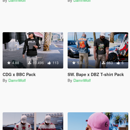
By
DamnWolf
By
DamnWolf
4.88
10.496
113
5.0
663
6
CDG x BBC Pack
SW. Bape x DBZ T-shirt Pack
By
DamnWolf
By
DamnWolf