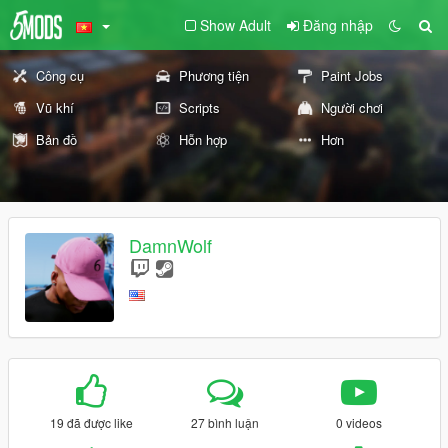
Show Adult
Đăng nhập
Công cụ
Phương tiện
Paint Jobs
Vũ khí
Scripts
Người chơi
Bản đồ
Hỗn hợp
Hơn
DamnWolf
19 đã được like
27 bình luận
0 videos