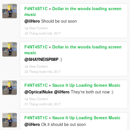
F4NT4ST1C
»
Dollar in the woods loading screen
music
@iiHero
Should be out soon
View Context
22 Tháng mười một, 2017
F4NT4ST1C
»
Dollar in the woods loading screen
music
@SHAYNEISPIMP
:)
View Context
22 Tháng mười một, 2017
F4NT4ST1C
»
Sauce It Up Loading Screen Music
@OpticalNuke
@iiHero
They're both out now :)
View Context
21 Tháng mười một, 2017
F4NT4ST1C
»
Sauce It Up Loading Screen Music
@iiHero
Ok it should be out soon