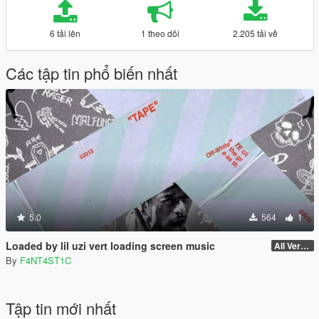
6 tải lên
1 theo dõi
2.205 tải về
Các tập tin phổ biến nhất
5.0
564
1
Loaded by lil uzi vert loading screen music
All Versions
By
F4NT4ST1C
Tập tin mới nhất