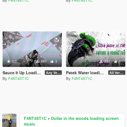
By
F4NT4ST1C
By
F4NT4ST1C
5.0
445
3
231
1
Sauce It Up Loading Screen Music
Patek Water loading screen music
Any Version
All Versions
By
F4NT4ST1C
By
F4NT4ST1C
F4NT4ST1C
»
Dollar in the woods loading screen
music