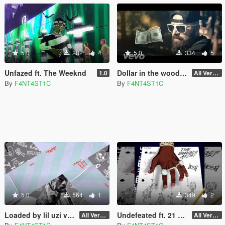
5.0
282
4
5.0
334
5
Unfazed ft. The Weeknd
Dollar in the woods loading screen music
1.0
All Versions
By
F4NT4ST1C
By
F4NT4ST1C
5.0
564
1
349
2
Loaded by lil uzi vert loading screen music
Undefeated ft. 21 savage Loading Screen Music
All Versions
All Versions