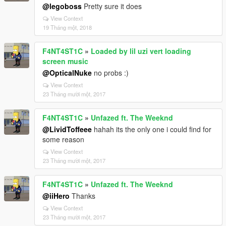
@legoboss
Pretty sure it does
View Context
19 Tháng một, 2018
F4NT4ST1C
»
Loaded by lil uzi vert loading
screen music
@OpticalNuke
no probs :)
View Context
23 Tháng mười một, 2017
F4NT4ST1C
»
Unfazed ft. The Weeknd
@LividToffeee
hahah its the only one i could find for
some reason
View Context
23 Tháng mười một, 2017
F4NT4ST1C
»
Unfazed ft. The Weeknd
@iiHero
Thanks
View Context
23 Tháng mười một, 2017