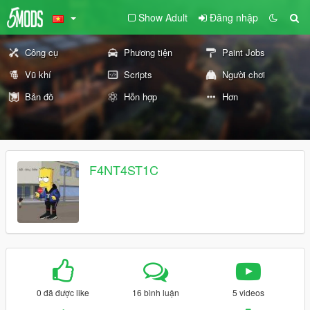
Show Adult
Đăng nhập
Công cụ
Phương tiện
Paint Jobs
Vũ khí
Scripts
Người chơi
Bản đồ
Hỗn hợp
Hơn
F4NT4ST1C
0 đã được like
16 bình luận
5 videos