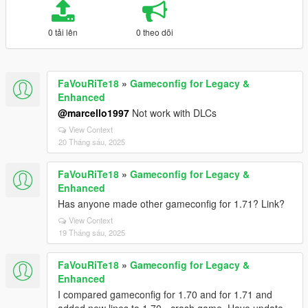
0 tải lên
0 theo dõi
FaVouRiTe18
»
Gameconfig for Legacy &
Enhanced
@marcello1997
Not work with DLCs
View Context
20 Tháng sáu, 2025
FaVouRiTe18
»
Gameconfig for Legacy &
Enhanced
Has anyone made other gameconfig for 1.71? Link?
View Context
19 Tháng sáu, 2025
FaVouRiTe18
»
Gameconfig for Legacy &
Enhanced
I compared gameconfig for 1.70 and for 1.71 and