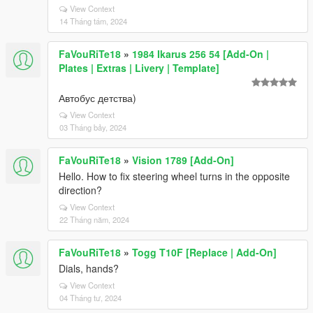
View Context
14 Tháng tám, 2024
FaVouRiTe18
»
1984 Ikarus 256 54 [Add-On |
Plates | Extras | Livery | Template]
Автобус детства)
View Context
03 Tháng bảy, 2024
FaVouRiTe18
»
Vision 1789 [Add-On]
Hello. How to fix steering wheel turns in the opposite
direction?
View Context
22 Tháng năm, 2024
FaVouRiTe18
»
Togg T10F [Replace | Add-On]
Dials, hands?
View Context
04 Tháng tư, 2024