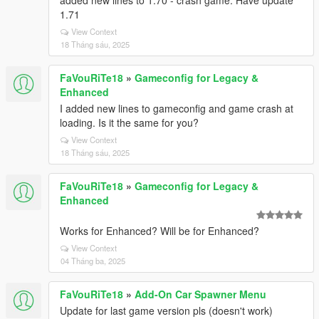
added new lines to 1.70 - crash game. Have update
1.71
View Context
18 Tháng sáu, 2025
FaVouRiTe18
»
Gameconfig for Legacy &
Enhanced
I added new lines to gameconfig and game crash at
loading. Is it the same for you?
View Context
18 Tháng sáu, 2025
FaVouRiTe18
»
Gameconfig for Legacy &
Enhanced
Works for Enhanced? Will be for Enhanced?
View Context
04 Tháng ba, 2025
FaVouRiTe18
»
Add-On Car Spawner Menu
Update for last game version pls (doesn't work)