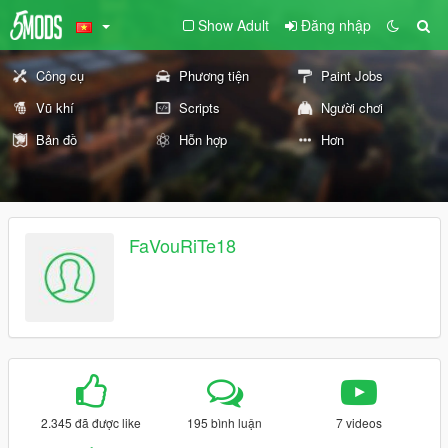
Show Adult
Đăng nhập
Công cụ
Phương tiện
Paint Jobs
Vũ khí
Scripts
Người chơi
Bản đồ
Hỗn hợp
Hơn
FaVouRiTe18
2.345 đã được like
195 bình luận
7 videos