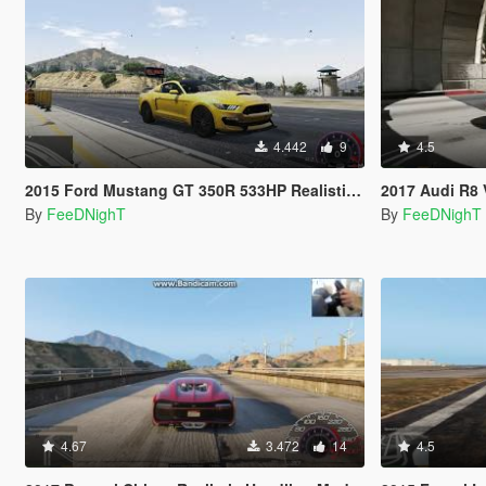
4.442
9
4.5
2015 Ford Mustang GT 350R 533HP Realistic Handling
2017 Audi R8 V10 Plus Quattro
By
FeeDNighT
By
FeeDNighT
4.67
3.472
14
4.5