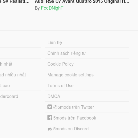
ndling / Top Speed
Audi RS6 C7 Avant Quattro 2015 Original Handling / Top Speed
By
FeeDNighT
Liên hệ
Chính sách riêng tư
ch nhất
Cookie Policy
ad nhiều nhất
Manage cookie settings
á cao
Terms of Use
derboard
DMCA
@5mods trên Twitter
5mods trên Facebook
5mods on Discord