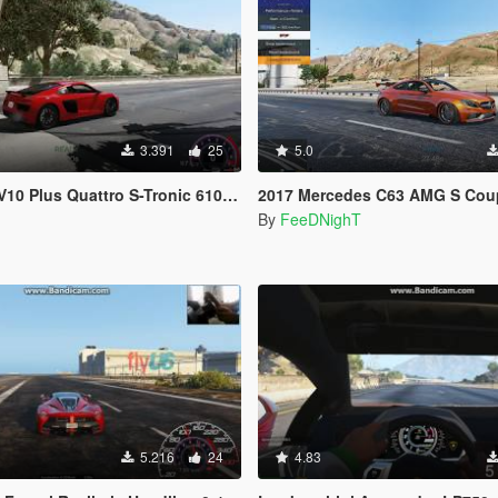
3.391
25
5.0
 S-Tronic 610HP 0-100/200/250/300 Top Speed Realistic Handling
2017 Mercedes C63 AMG S Coupe 700HP Rea
By
FeeDNighT
5.216
24
4.83