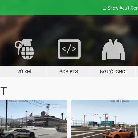
Show Adult
Con
VŨ KHÍ
SCRIPTS
NGƯỜI CHƠI
hT