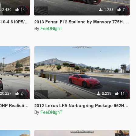
2.480
14
1.288
7
Realistic Handling
2013 Ferrari F12 Stallone by Mansory 775HP Realistic Handling
By
FeeDNighT
20.227
24
2.239
11
c Handling V1.1
2012 Lexus LFA Nurburgring Package 562HP Realistic Handling
By
FeeDNighT