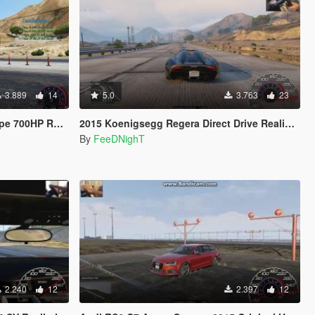
3.889
14
5.0
3.763
23
listic Handling
2015 Koenigsegg Regera Direct Drive Realistic Handling Mod 0/100/300/400 Top Speed "410"
By
FeeDNighT
2.240
12
2.397
12