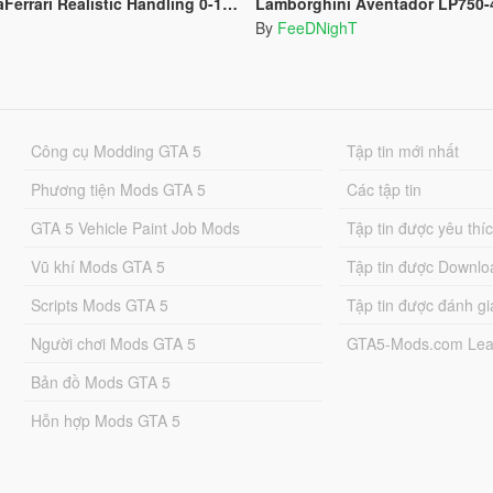
 Realistic Handling 0-100/200/300 and Top Speed
Lamborghini Aventador LP750-4 SV Realistic Ha
By
FeeDNighT
Công cụ Modding GTA 5
Tập tin mới nhất
Phương tiện Mods GTA 5
Các tập tin
GTA 5 Vehicle Paint Job Mods
Tập tin được yêu thí
Vũ khí Mods GTA 5
Tập tin được Downlo
Scripts Mods GTA 5
Tập tin được đánh gi
Người chơi Mods GTA 5
GTA5-Mods.com Lea
Bản đồ Mods GTA 5
Hỗn hợp Mods GTA 5