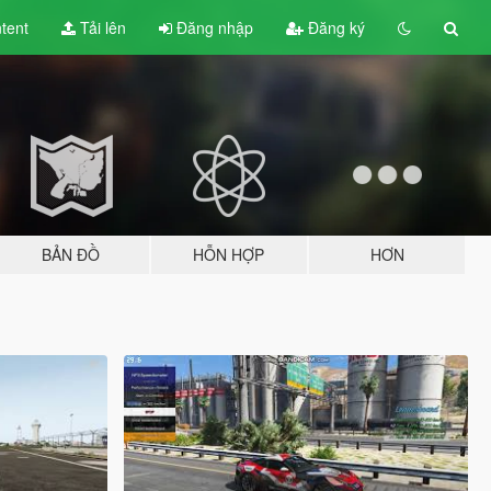
tent
Tải lên
Đăng nhập
Đăng ký
BẢN ĐỒ
HỖN HỢP
HƠN