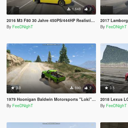
1.648
3
2016 M3 F80 30 Jahre 450PS/444HP Realistic Handling
2017 Lamborghini Hura
By
FeeDNighT
By
FeeDNighT
3.0
690
9
3.5
1979 Hoonigan Baldwin Motorsports "Loki" K5 Blazer 700HP Off Road Handling
2018 Lexus LC
By
FeeDNighT
By
FeeDNighT