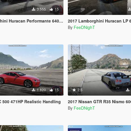
3.555
15
can Performante 640PS/631HP Realistic Handling
2017 Lamborghini Huracan LP 610-4 610PS/610HP 
By
FeeDNighT
1.820
15
2.5
 500 471HP Realistic Handling
2017 Nissan GTR R35 Nismo 600HP Realisti
By
FeeDNighT