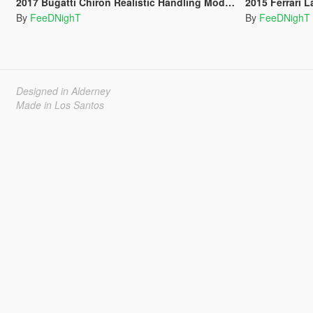
2017 Bugatti Chiron Realistic Handling Mod 0/100/200/300/400 and Top Speed
2015 Ferrari LaFerrari
By
FeeDNighT
By
FeeDNighT
Designed in Alderney
Made in Los Santos