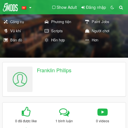
Show Adult
Đăng nhập
Công cụ
Phương tiện
Paint Jobs
Vũ khí
Scripts
Người chơi
Bản đồ
Hỗn hợp
Hơn
Franklin Philips
0 đã được like
1 bình luận
0 videos