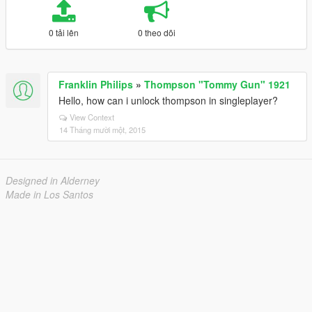
0 tải lên
0 theo dõi
Franklin Philips
»
Thompson "Tommy Gun" 1921
Hello, how can i unlock thompson in singleplayer?
View Context
14 Tháng mười một, 2015
Designed in Alderney
Made in Los Santos