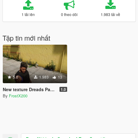
1 tải lên
0 theo dõi
1.983 tải về
Tập tin mới nhất
5.0
1.983
13
New texture Dreads Pack For Franklin
1.0
By
FrostX200