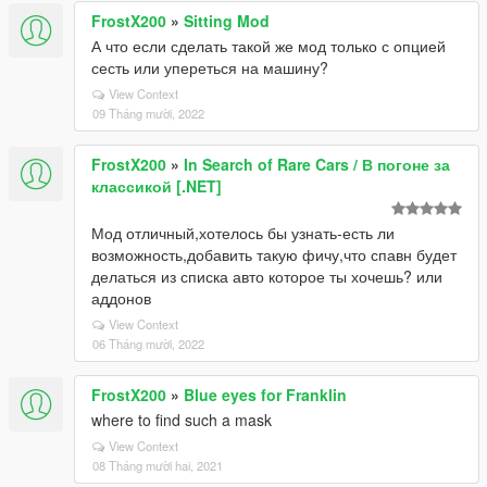
FrostX200
»
Sitting Mod
А что если сделать такой же мод только с опцией
сесть или упереться на машину?
View Context
09 Tháng mười, 2022
FrostX200
»
In Search of Rare Cars / В погоне за
классикой [.NET]
Мод отличный,хотелось бы узнать-есть ли
возможность,добавить такую фичу,что спавн будет
делаться из списка авто которое ты хочешь? или
аддонов
View Context
06 Tháng mười, 2022
FrostX200
»
Blue eyes for Franklin
where to find such a mask
View Context
08 Tháng mười hai, 2021