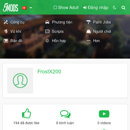
Show Adult
Đăng nhập
Công cụ
Phương tiện
Paint Jobs
Vũ khí
Scripts
Người chơi
Bản đồ
Hỗn hợp
Hơn
FrostX200
194 đã được like
6 bình luận
0 videos