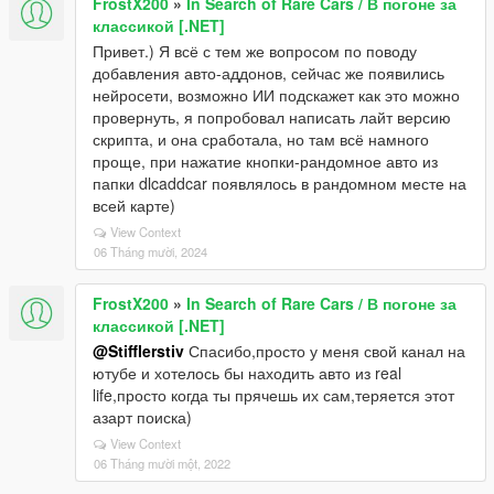
FrostX200
»
In Search of Rare Cars / В погоне за
классикой [.NET]
Привет.) Я всё с тем же вопросом по поводу
добавления авто-аддонов, сейчас же появились
нейросети, возможно ИИ подскажет как это можно
провернуть, я попробовал написать лайт версию
скрипта, и она сработала, но там всё намного
проще, при нажатие кнопки-рандомное авто из
папки dlcaddcar появлялось в рандомном месте на
всей карте)
View Context
06 Tháng mười, 2024
FrostX200
»
In Search of Rare Cars / В погоне за
классикой [.NET]
@Stifflerstiv
Спасибо,просто у меня свой канал на
ютубе и хотелось бы находить авто из real
life,просто когда ты прячешь их сам,теряется этот
азарт поиска)
View Context
06 Tháng mười một, 2022