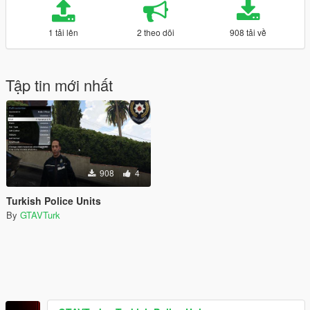
1 tải lên
2 theo dõi
908 tải về
Tập tin mới nhất
908
4
Turkish Police Units
By
GTAVTurk