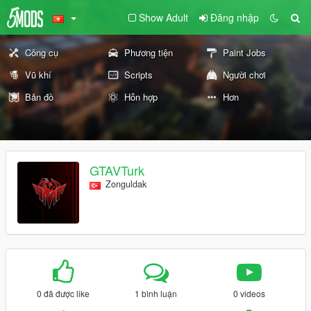
Show Adult
Đăng nhập
Công cụ
Phương tiện
Paint Jobs
Vũ khí
Scripts
Người chơi
Bản đồ
Hỗn hợp
Hơn
GTAVTurk
Zonguldak
0 đã được like
1 bình luận
0 videos