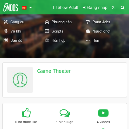
Show Adult
Đăng nhập
Công cụ
Phương tiện
Paint Jobs
Vũ khí
Scripts
Người chơi
Bản đồ
Hỗn hợp
Hơn
Game Theater
0 đã được like
1 bình luận
4 videos