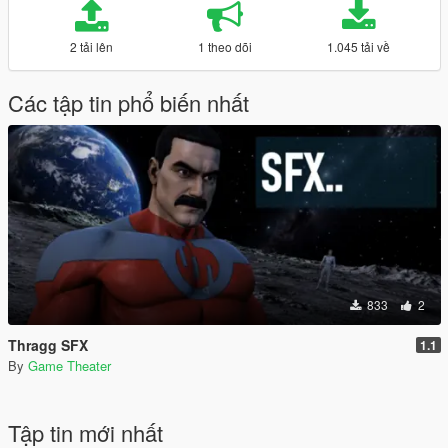
2 tải lên
1 theo dõi
1.045 tải về
Các tập tin phổ biến nhất
833
2
Thragg SFX
1.1
By
Game Theater
Tập tin mới nhất