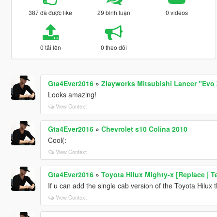
387 đã được like
29 bình luận
0 videos
0 tải lên
0 theo dõi
Gta4Ever2016
»
Zlayworks Mitsubishi Lancer "Evo 
Looks amazing!
View Context
Gta4Ever2016
»
Chevrolet s10 Colina 2010
Cool(:
View Context
Gta4Ever2016
»
Toyota Hilux Mighty-x [Replace | T
If u can add the single cab version of the Toyota Hilu
View Context