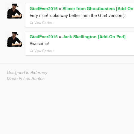
Gta4Ever2016
»
Slimer from Ghostbusters [Add-On
Very nice! looks way better then the Gta4 version(:
View Context
Gta4Ever2016
»
Jack Skellington [Add-On Ped]
Awesome!!
View Context
Designed in Alderney
Made in Los Santos