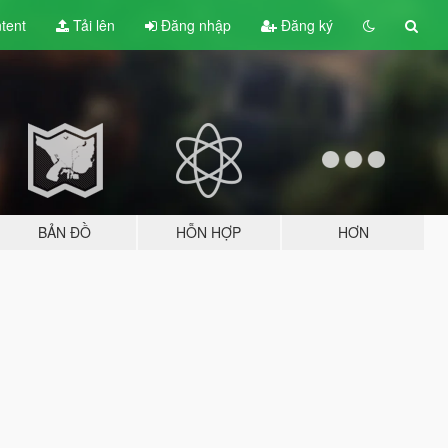
tent
Tải lên
Đăng nhập
Đăng ký
BẢN ĐỒ
HỖN HỢP
HƠN