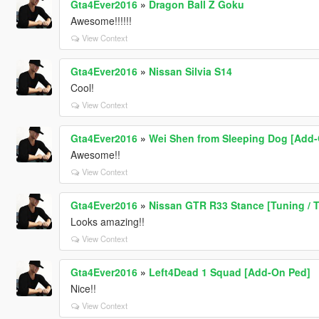
Gta4Ever2016
»
Dragon Ball Z Goku
Awesome!!!!!!
View Context
Gta4Ever2016
»
Nissan Silvia S14
Cool!
View Context
Gta4Ever2016
»
Wei Shen from Sleeping Dog [Add
Awesome!!
View Context
Gta4Ever2016
»
Nissan GTR R33 Stance [Tuning / 
Looks amazing!!
View Context
Gta4Ever2016
»
Left4Dead 1 Squad [Add-On Ped]
Nice!!
View Context