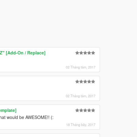
Z" [Add-On / Replace]
02 Tháng tám, 2017
02 Tháng tám, 2017
emplate]
x that would be AWESOME!! (:
18 Tháng bảy, 2017