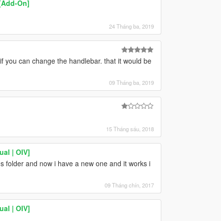
[Add-On]
24 Tháng ba, 2019
if you can change the handlebar. that it would be
09 Tháng ba, 2019
15 Tháng sáu, 2018
al | OIV]
 folder and now i have a new one and it works i
09 Tháng chín, 2017
al | OIV]