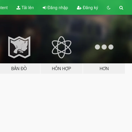
tent
Tải lên
Đăng nhập
Đăng ký
BẢN ĐỒ
HỖN HỢP
HƠN