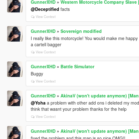
GunnerXHD
»
Western Motorcycle Company Slave 
@Deceptified
facts
View Context
GunnerXHD
»
Sovereign modified
I really like this motorcycle! You would make me happy 
a cartell bagger
View Context
GunnerXHD
»
Battle Simulator
Buggy
View Context
GunnerXHD
»
AkinaV (won't update anymore) [Manu
@Yoha
a problem with other add ons i deleted my mods
think that wasnt your problem thanks for the help
View Context
GunnerXHD
»
AkinaV (won't update anymore) [Manu
fixed the problem and this map is so nice OMG!!