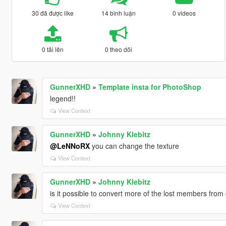
30 đã được like
14 bình luận
0 videos
0 tải lên
0 theo dõi
GunnerXHD
»
Template insta for PhotoShop
legend!!
View Context
GunnerXHD
»
Johnny Klebitz
@LeNNoRX
you can change the texture
View Context
GunnerXHD
»
Johnny Klebitz
is it possible to convert more of the lost members fro
View Context