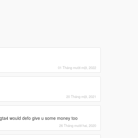
01 Tháng mười một, 2022
20 Tháng một, 2021
m gta4 would defo give u some money too
26 Tháng mười hai, 2020