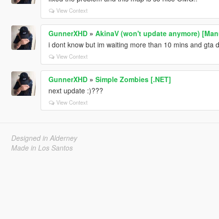
View Context
GunnerXHD
»
AkinaV (won't update anymore) [Manu
i dont know but im waiting more than 10 mins and gta d
View Context
GunnerXHD
»
Simple Zombies [.NET]
next update :)???
View Context
Designed in Alderney
Made in Los Santos