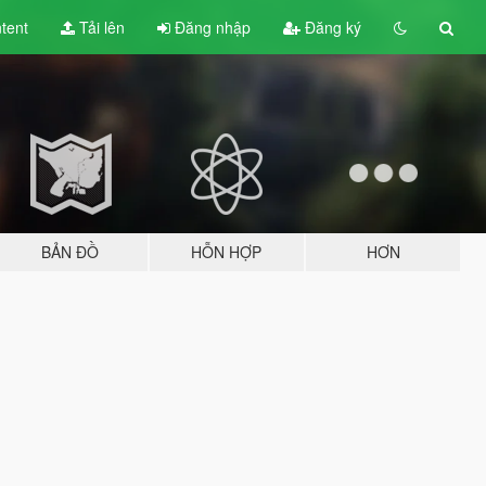
tent
Tải lên
Đăng nhập
Đăng ký
BẢN ĐỒ
HỖN HỢP
HƠN