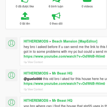
0 đã được like
6 bình luận
0 videos
0 tải lên
0 theo dõi
HITHEREMODS
»
Beach Mansion [MapEditor]
hey bro i asked before if u can send me the link to this
got in to some problems with my pc but could u send me
https://www.youtube.com/watch?v=OdW6B-Htlm0
View Context
HITHEREMODS
»
Mr Beast HQ
@guelo000
this vid bro i aked for this house here he us
https://www.youtube.com/watch?v=OdW6B-Htlm0
View Context
HITHEREMODS
»
Mr Beast HQ
yoo bro where can i find the house that stg55 uses in 