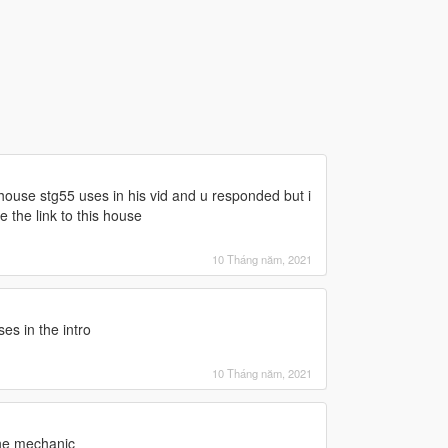
 house stg55 uses in his vid and u responded but i
 the link to this house
10 Tháng năm, 2021
es in the intro
10 Tháng năm, 2021
the mechanic