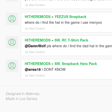
View Context
HITHEREMODS
»
YEEZUS Strapback
where do i find the hat in the game i use menyoo
View Context
HITHEREMODS
»
SW. RC T-Shirt Pack
@DamnWolf
pls where do i find the dad hat in the gam
View Context
HITHEREMODS
»
SW. Strapback Hats Pack
@arras18
I DONT KNOW
View Context
Designed in Alderney
Made in Los Santos