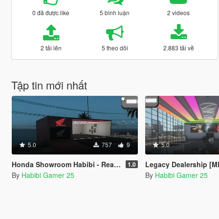
0 đã được like
5 bình luận
2 videos
2 tải lên
5 theo dõi
2.883 tải về
Tập tin mới nhất
5.0
757
9
5.0
Honda Showroom Habibi - Realistic Honda Dealership [MLO]
Legacy Dealership [M
1.0
By
Habibi Gamer 25
By
Habibi Gamer 25