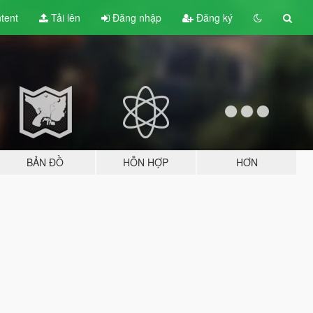
tent
Tải lên
Đăng nhập
Đăng ký
BẢN ĐỒ
HỖN HỢP
HƠN