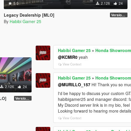
5.0
2.126
24
Legacy Dealership [MLO]
Version: 1.0
By
Habibi Gamer 25
Habibi Gamer 25
»
Honda Showroom H
@KCMIR0
yeah
View Context
Habibi Gamer 25
»
Honda Showroom H
@MURILLO_157
Hi! Thank you so much 
2.126
24
I'd be happy to discuss your custom GT
LO]
Version: 1.0
habibigamer25 and manager discord: f
My Discord server link is in my bio, feel
Looking forward to hearing more detail
View Context