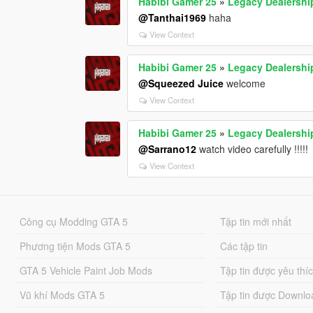
Habibi Gamer 25
»
Legacy Dealershi
@Tanthai1969
haha
View Context
Habibi Gamer 25
»
Legacy Dealershi
@Squeezed Juice
welcome
View Context
Habibi Gamer 25
»
Legacy Dealershi
@Sarrano12
watch video carefully !!!!!
View Context
Công cụ Modding GTA 5
Tập tin mới nhất
Phương tiện Mods GTA 5
Các tập tin
GTA 5 Vehicle Paint Job Mods
Tập tin được yêu thí
Vũ khí Mods GTA 5
Tập tin được Downlo