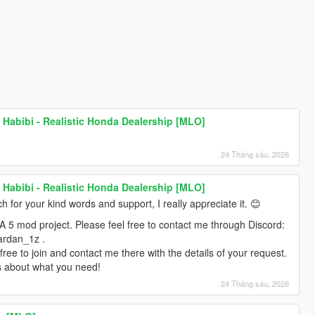
abibi - Realistic Honda Dealership [MLO]
24 Tháng sáu, 2026
abibi - Realistic Honda Dealership [MLO]
for your kind words and support, I really appreciate it. 😊
A 5 mod project. Please feel free to contact me through Discord:
ardan_1z .
 free to join and contact me there with the details of your request.
s about what you need!
24 Tháng sáu, 2026