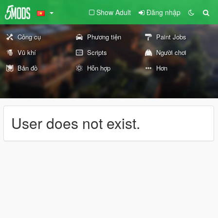
Show Adult
Đăng nhập
Công cụ
Phương tiện
Paint Jobs
Vũ khí
Scripts
Người chơi
Bản đồ
Hỗn hợp
Hơn
User does not exist.