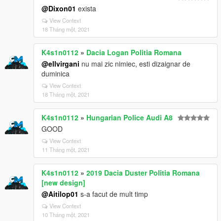
@Dixon01
exista
View Context
18 Tháng một, 2021
K4s1n0112
»
Dacia Logan Politia Romana
@ellvirgani
nu mai zic nimiec, esti dizaignar de
duminica
View Context
18 Tháng một, 2021
K4s1n0112
»
Hungarian Police Audi A8
GOOD
View Context
11 Tháng một, 2021
K4s1n0112
»
2019 Dacia Duster Politia Romana
[new design]
@Aitilop01
s-a facut de mult timp
View Context
10 Tháng một, 2021