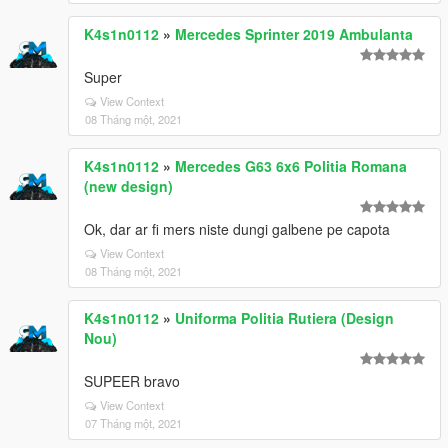
K4s1n0112
»
Mercedes Sprinter 2019 Ambulanta
Super
View Context
08 Tháng một, 2021
K4s1n0112
»
Mercedes G63 6x6 Politia Romana
(new design)
Ok, dar ar fi mers niste dungi galbene pe capota
View Context
08 Tháng một, 2021
K4s1n0112
»
Uniforma Politia Rutiera (Design
Nou)
SUPEER bravo
View Context
07 Tháng một, 2021