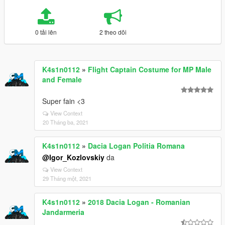
0 tải lên
2 theo dõi
K4s1n0112
»
Flight Captain Costume for MP Male
and Female
Super fain <3
View Context
20 Tháng ba, 2021
K4s1n0112
»
Dacia Logan Politia Romana
@Igor_Kozlovskiy
da
View Context
29 Tháng một, 2021
K4s1n0112
»
2018 Dacia Logan - Romanian
Jandarmeria