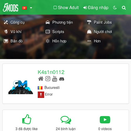
Show Adult
Đăng nhập
Công cụ
Phương tiện
Paint Jobs
Vũ khí
Scripts
Người chơi
Bản đồ
Hỗn hợp
Hơn
K4s1n0112
Bucuresti
3 đã được like
24 bình luận
0 videos