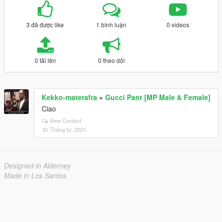
3 đã được like
1 bình luận
0 videos
0 tải lên
0 theo dõi
Kekko-materafra
»
Gucci Pant [MP Male & Female]
Ciao
View Context
30 Tháng tư, 2021
Designed in Alderney
Made in Los Santos