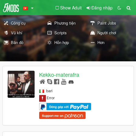
Show Adult
Đăng nhập
Công cụ
Phương tiện
Paint Jobs
Vũ khí
Scripts
Người chơi
Bản đồ
Hỗn hợp
Hơn
Kekko-materafra
bari
Đóng góp với
Support me on