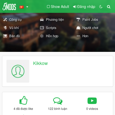
Show Adult
Đăng nhập
Công cụ
Phương tiện
Paint Jobs
Vũ khí
Scripts
Người chơi
Bản đồ
Hỗn hợp
Hơn
Kikkow
4 đã được like
122 bình luận
0 videos