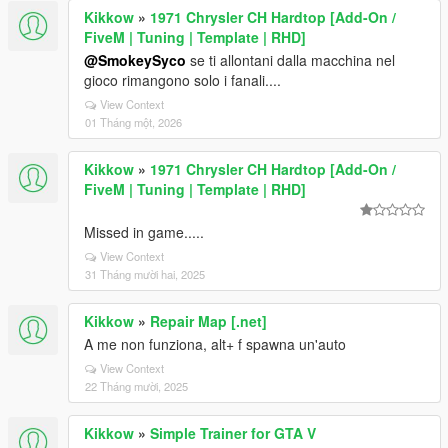
Kikkow
»
1971 Chrysler CH Hardtop [Add-On /
FiveM | Tuning | Template | RHD]
@SmokeySyco
se ti allontani dalla macchina nel
gioco rimangono solo i fanali....
View Context
01 Tháng một, 2026
Kikkow
»
1971 Chrysler CH Hardtop [Add-On /
FiveM | Tuning | Template | RHD]
Missed in game.....
View Context
31 Tháng mười hai, 2025
Kikkow
»
Repair Map [.net]
A me non funziona, alt+ f spawna un'auto
View Context
22 Tháng mười, 2025
Kikkow
»
Simple Trainer for GTA V