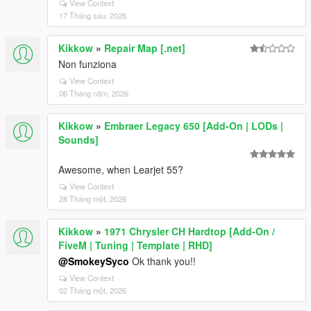
View Context
17 Tháng sáu, 2026
Kikkow
»
Repair Map [.net]
Non funziona
View Context
06 Tháng năm, 2026
Kikkow
»
Embraer Legacy 650 [Add-On | LODs |
Sounds]
Awesome, when Learjet 55?
View Context
28 Tháng một, 2026
Kikkow
»
1971 Chrysler CH Hardtop [Add-On /
FiveM | Tuning | Template | RHD]
@SmokeySyco
Ok thank you!!
View Context
02 Tháng một, 2026