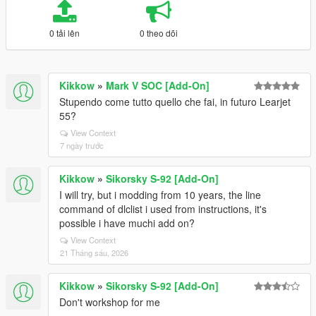
0 tải lên
0 theo dõi
Kikkow
»
Mark V SOC [Add-On]
Stupendo come tutto quello che fai, in futuro Learjet
55?
View Context
7 ngày trước
Kikkow
»
Sikorsky S-92 [Add-On]
I will try, but i modding from 10 years, the line
command of dlclist i used from instructions, it's
possible i have muchi add on?
View Context
21 Tháng sáu, 2026
Kikkow
»
Sikorsky S-92 [Add-On]
Don't workshop for me