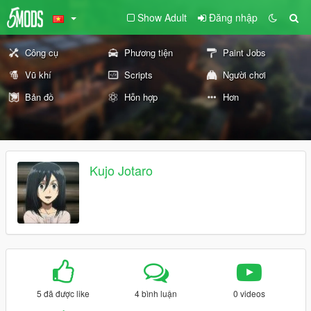
Show Adult
Đăng nhập
Công cụ
Phương tiện
Paint Jobs
Vũ khí
Scripts
Người chơi
Bản đồ
Hỗn hợp
Hơn
Kujo Jotaro
5 đã được like
4 bình luận
0 videos