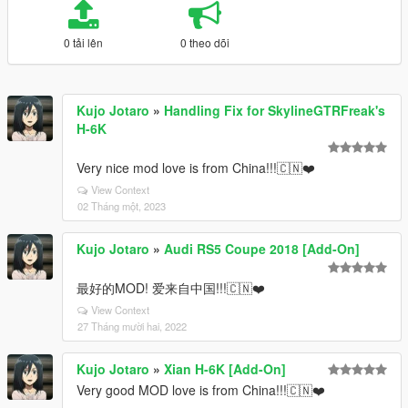
0 tải lên
0 theo dõi
Kujo Jotaro
»
Handling Fix for SkylineGTRFreak's
H-6K
Very nice mod love is from China!!!🇨🇳❤️
View Context
02 Tháng một, 2023
Kujo Jotaro
»
Audi RS5 Coupe 2018 [Add-On]
最好的MOD! 爱来自中国!!!🇨🇳❤️
View Context
27 Tháng mười hai, 2022
Kujo Jotaro
»
Xian H-6K [Add-On]
Very good MOD love is from China!!!🇨🇳❤️