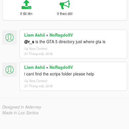
0 tải lên
0 theo dõi
Liam Ashii
»
NoRagdollV
@r_s
is the GTA 5 directory just where gta is
View Context
21 Tháng một, 2018
Liam Ashii
»
NoRagdollV
i cant find the scrips folder please help
View Context
21 Tháng một, 2018
Designed in Alderney
Made in Los Santos