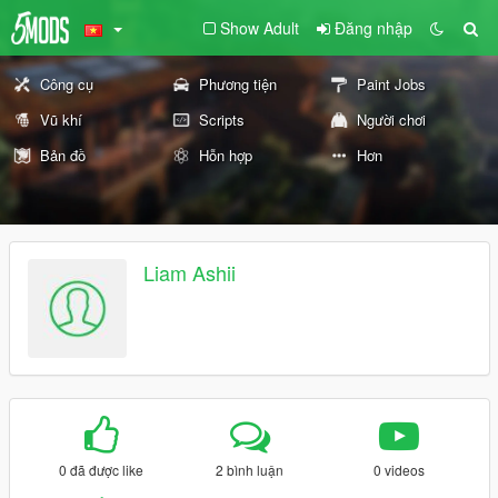
Show Adult
Đăng nhập
Công cụ
Phương tiện
Paint Jobs
Vũ khí
Scripts
Người chơi
Bản đồ
Hỗn hợp
Hơn
Liam Ashii
0 đã được like
2 bình luận
0 videos